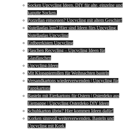
Socken Upcycling Ideen. DIY für alte, einzelne und
kaputte Socken.
Porzellan entsorgen? Upcycling mit altem Geschirr!
Nutellaglas leer? Hier sind Ideen fürs Upcycling |
Nutellaglas Upcycling
Erdbeerkisten Upcycling
Flaschen Recycling – Upcycling Ideen für
Glasflaschen
Upcycling-Ideen
Mit Klopapierrollen für Weihnachten basteln
Versandkartons wiederverwenden | Upcycling für
Pappkartons
Basteln mit Eierkartons für Ostern | Osterdeko aus
Eierpappe | Upcycling Osterdeko DIY Ideen
Schuhkarton übrig? Hier kommen Ideen dafür!
Korken sinnvoll weiterverwenden. Basteln und
Upcycling mit Kork.