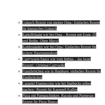
Gulasch Rezept von meiner Oma | Einfaches Rezept
für klassisches Gulasch
Kartoffelsalat wie bei Oma – Rezept mit Essig, Öl
und Brühe. Ohne Mayo!
Kohlrouladen wie bei Oma | Einfaches Rezept für
leckere Hausmannskost
Currywurst-Sauce wie vom Imbiss – das beste
Rezept! | Original Currysoße
Franzbrötchen wie in Hamburg, einfaches Rezept für
Zimtbrötchen
Caramel Frappuccino wie bei Starbucks selber
machen | Rezept für Karamell Kaffee
Pizza mit Parmaschinken, Rucola und Parmesan |
Rezept für Pizza Bianca