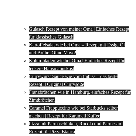
Gulasch Rezept von meiner Oma | Einfaches Rezept
für klassisches Gulasch
Kartoffelsalat wie bei Oma – Rezept mit Essig, Öl
und Brühe. Ohne Mayo!
Kohlrouladen wie bei Oma | Einfaches Rezept für
leckere Hausmannskost
Currywurst-Sauce wie vom Imbiss – das beste
Rezept! | Original Currysoße
Franzbrötchen wie in Hamburg, einfaches Rezept für
Zimtbrötchen
Caramel Frappuccino wie bei Starbucks selber
machen | Rezept für Karamell Kaffee
Pizza mit Parmaschinken, Rucola und Parmesan |
Rezept für Pizza Bianca