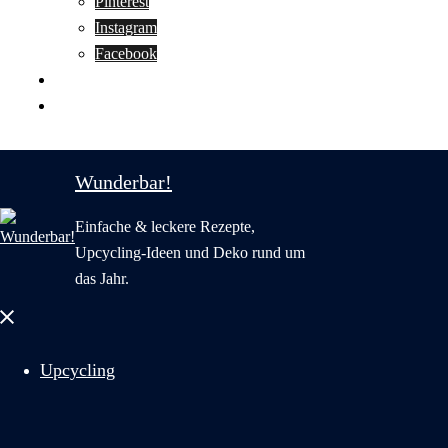
Pinterest
Instagram
Facebook
Motivation
Wunderbar in English
Wunderbar!
Einfache & leckere Rezepte,
Upcycling-Ideen und Deko rund um
das Jahr.
Menü
schließen
Upcycling