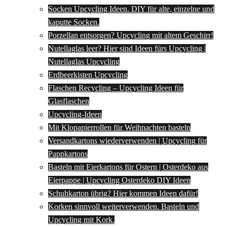
Socken Upcycling Ideen. DIY für alte, einzelne und
kaputte Socken.
Porzellan entsorgen? Upcycling mit altem Geschirr!
Nutellaglas leer? Hier sind Ideen fürs Upcycling |
Nutellaglas Upcycling
Erdbeerkisten Upcycling
Flaschen Recycling – Upcycling Ideen für
Glasflaschen
Upcycling-Ideen
Mit Klopapierrollen für Weihnachten basteln
Versandkartons wiederverwenden | Upcycling für
Pappkartons
Basteln mit Eierkartons für Ostern | Osterdeko aus
Eierpappe | Upcycling Osterdeko DIY Ideen
Schuhkarton übrig? Hier kommen Ideen dafür!
Korken sinnvoll weiterverwenden. Basteln und
Upcycling mit Kork.