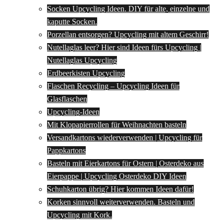
Socken Upcycling Ideen. DIY für alte, einzelne und
kaputte Socken.
Porzellan entsorgen? Upcycling mit altem Geschirr!
Nutellaglas leer? Hier sind Ideen fürs Upcycling |
Nutellaglas Upcycling
Erdbeerkisten Upcycling
Flaschen Recycling – Upcycling Ideen für
Glasflaschen
Upcycling-Ideen
Mit Klopapierrollen für Weihnachten basteln
Versandkartons wiederverwenden | Upcycling für
Pappkartons
Basteln mit Eierkartons für Ostern | Osterdeko aus
Eierpappe | Upcycling Osterdeko DIY Ideen
Schuhkarton übrig? Hier kommen Ideen dafür!
Korken sinnvoll weiterverwenden. Basteln und
Upcycling mit Kork.