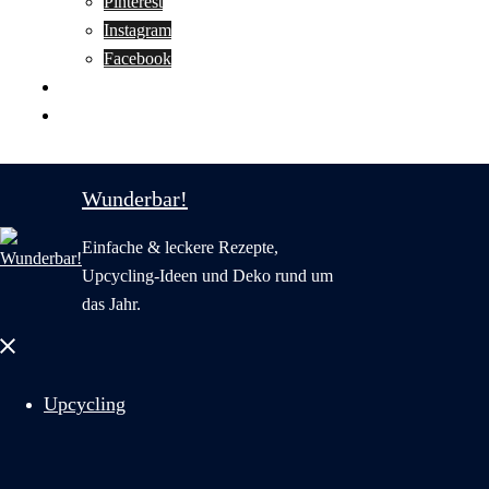
Pinterest
Instagram
Facebook
Motivation
Wunderbar in English
Wunderbar!
Einfache & leckere Rezepte,
Upcycling-Ideen und Deko rund um
das Jahr.
Menü
schließen
Upcycling