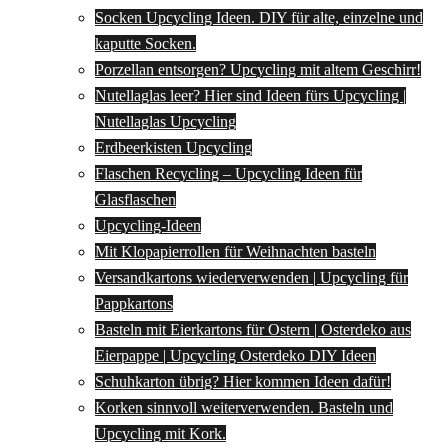
Socken Upcycling Ideen. DIY für alte, einzelne und
kaputte Socken.
Porzellan entsorgen? Upcycling mit altem Geschirr!
Nutellaglas leer? Hier sind Ideen fürs Upcycling |
Nutellaglas Upcycling
Erdbeerkisten Upcycling
Flaschen Recycling – Upcycling Ideen für
Glasflaschen
Upcycling-Ideen
Mit Klopapierrollen für Weihnachten basteln
Versandkartons wiederverwenden | Upcycling für
Pappkartons
Basteln mit Eierkartons für Ostern | Osterdeko aus
Eierpappe | Upcycling Osterdeko DIY Ideen
Schuhkarton übrig? Hier kommen Ideen dafür!
Korken sinnvoll weiterverwenden. Basteln und
Upcycling mit Kork.