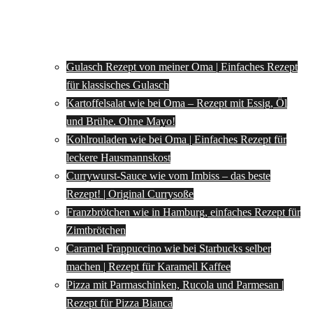
Gulasch Rezept von meiner Oma | Einfaches Rezept
für klassisches Gulasch
Kartoffelsalat wie bei Oma – Rezept mit Essig, Öl
und Brühe. Ohne Mayo!
Kohlrouladen wie bei Oma | Einfaches Rezept für
leckere Hausmannskost
Currywurst-Sauce wie vom Imbiss – das beste
Rezept! | Original Currysoße
Franzbrötchen wie in Hamburg, einfaches Rezept für
Zimtbrötchen
Caramel Frappuccino wie bei Starbucks selber
machen | Rezept für Karamell Kaffee
Pizza mit Parmaschinken, Rucola und Parmesan |
Rezept für Pizza Bianca