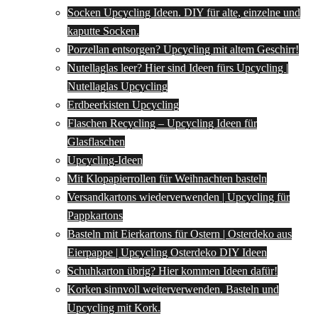
Socken Upcycling Ideen. DIY für alte, einzelne und
kaputte Socken.
Porzellan entsorgen? Upcycling mit altem Geschirr!
Nutellaglas leer? Hier sind Ideen fürs Upcycling |
Nutellaglas Upcycling
Erdbeerkisten Upcycling
Flaschen Recycling – Upcycling Ideen für
Glasflaschen
Upcycling-Ideen
Mit Klopapierrollen für Weihnachten basteln
Versandkartons wiederverwenden | Upcycling für
Pappkartons
Basteln mit Eierkartons für Ostern | Osterdeko aus
Eierpappe | Upcycling Osterdeko DIY Ideen
Schuhkarton übrig? Hier kommen Ideen dafür!
Korken sinnvoll weiterverwenden. Basteln und
Upcycling mit Kork.