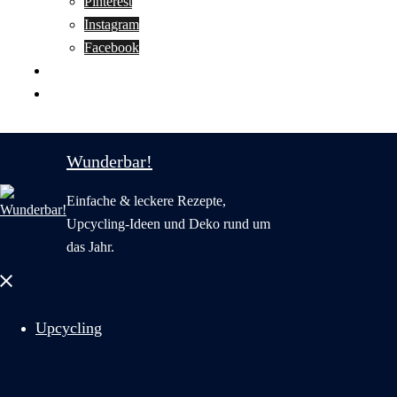
Pinterest
Instagram
Facebook
Motivation
Wunderbar in English
Wunderbar!
Einfache & leckere Rezepte,
Upcycling-Ideen und Deko rund um
das Jahr.
Menü
schließen
Upcycling