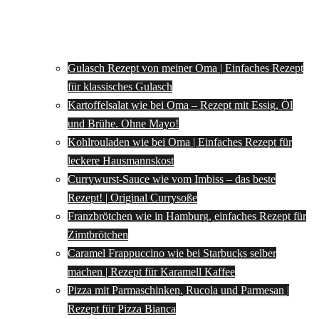
Gulasch Rezept von meiner Oma | Einfaches Rezept
für klassisches Gulasch
Kartoffelsalat wie bei Oma – Rezept mit Essig, Öl
und Brühe. Ohne Mayo!
Kohlrouladen wie bei Oma | Einfaches Rezept für
leckere Hausmannskost
Currywurst-Sauce wie vom Imbiss – das beste
Rezept! | Original Currysoße
Franzbrötchen wie in Hamburg, einfaches Rezept für
Zimtbrötchen
Caramel Frappuccino wie bei Starbucks selber
machen | Rezept für Karamell Kaffee
Pizza mit Parmaschinken, Rucola und Parmesan |
Rezept für Pizza Bianca