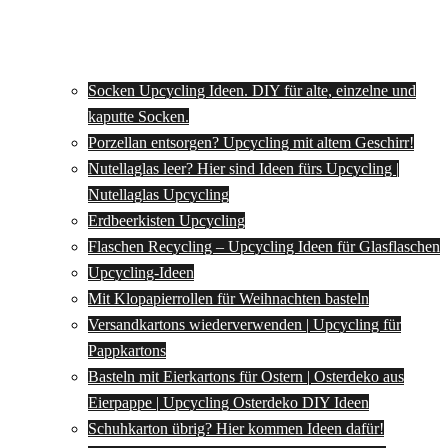
Socken Upcycling Ideen. DIY für alte, einzelne und
kaputte Socken.
Porzellan entsorgen? Upcycling mit altem Geschirr!
Nutellaglas leer? Hier sind Ideen fürs Upcycling |
Nutellaglas Upcycling
Erdbeerkisten Upcycling
Flaschen Recycling – Upcycling Ideen für Glasflaschen
Upcycling-Ideen
Mit Klopapierrollen für Weihnachten basteln
Versandkartons wiederverwenden | Upcycling für
Pappkartons
Basteln mit Eierkartons für Ostern | Osterdeko aus
Eierpappe | Upcycling Osterdeko DIY Ideen
Schuhkarton übrig? Hier kommen Ideen dafür!