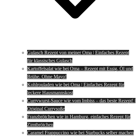
Gulasch Rezept von meiner Oma | Einfaches Rezept
für klassisches Gulasch
Kartoffelsalat wie bei Oma – Rezept mit Essig, Öl und
Brühe. Ohne Mayo!
Kohlrouladen wie bei Oma | Einfaches Rezept für
leckere Hausmannskost
Currywurst-Sauce wie vom Imbiss – das beste Rezept! |
Original Currysoße
Franzbrötchen wie in Hamburg, einfaches Rezept für
Zimtbrötchen
Caramel Frappuccino wie bei Starbucks selber machen