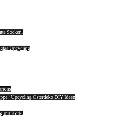
utte Socken.
laglas Upcycling
artons
pappe | Upcycling Osterdeko DIY Ideen
g mit Kork.