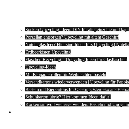
Socken Upcycling Ideen. DIY für alte, einzelne und kap
Porzellan entsorgen? Upcycling mit altem Geschirr!
Nutellaglas leer? Hier sind Ideen fürs Upcycling | Nutel
Erdbeerkisten Upcycling
Flaschen Recycling – Upcycling Ideen für Glasflaschen
Upcycling-Ideen
Mit Klopapierrollen für Weihnachten basteln
Versandkartons wiederverwenden | Upcycling für Pappk
Basteln mit Eierkartons für Ostern | Osterdeko aus Eier
Schuhkarton übrig? Hier kommen Ideen dafür!
Korken sinnvoll weiterverwenden. Basteln und Upcyclin
Spartipps