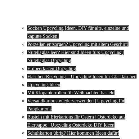
Socken Upcycling Ideen. DIY für alte, einzelne und
kaputte Socken.
Porzellan entsorgen? Upcycling mit altem Geschirr!
Nutellaglas leer? Hier sind Ideen fürs Upcycling |
Nutellaglas Upcycling
Erdbeerkisten Upcycling
Flaschen Recycling – Upcycling Ideen für Glasflaschen
Upcycling-Ideen
Mit Klopapierrollen für Weihnachten basteln
Versandkartons wiederverwenden | Upcycling für
Pappkartons
Basteln mit Eierkartons für Ostern | Osterdeko aus
Eierpappe | Upcycling Osterdeko DIY Ideen
Schuhkarton übrig? Hier kommen Ideen dafür!