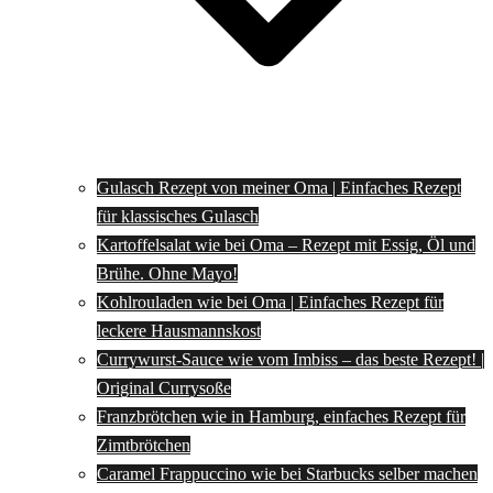
Gulasch Rezept von meiner Oma | Einfaches Rezept
für klassisches Gulasch
Kartoffelsalat wie bei Oma – Rezept mit Essig, Öl und
Brühe. Ohne Mayo!
Kohlrouladen wie bei Oma | Einfaches Rezept für
leckere Hausmannskost
Currywurst-Sauce wie vom Imbiss – das beste Rezept! |
Original Currysoße
Franzbrötchen wie in Hamburg, einfaches Rezept für
Zimtbrötchen
Caramel Frappuccino wie bei Starbucks selber machen