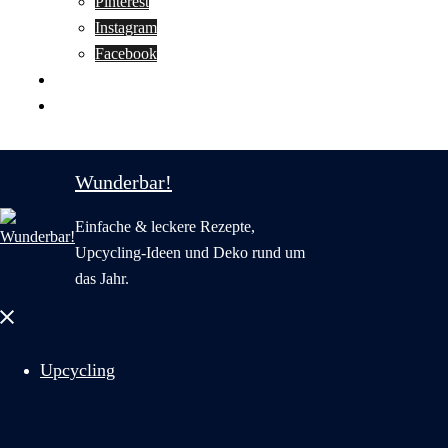
Pinterest
Instagram
Facebook
Motivation
Wunderbar in English
Wunderbar!
Einfache & leckere Rezepte,
Upcycling-Ideen und Deko rund um
das Jahr.
Menü
schließen
Upcycling