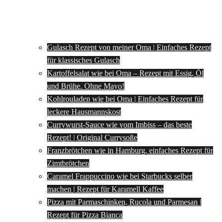
Gulasch Rezept von meiner Oma | Einfaches Rezept
für klassisches Gulasch
Kartoffelsalat wie bei Oma – Rezept mit Essig, Öl
und Brühe. Ohne Mayo!
Kohlrouladen wie bei Oma | Einfaches Rezept für
leckere Hausmannskost
Currywurst-Sauce wie vom Imbiss – das beste
Rezept! | Original Currysoße
Franzbrötchen wie in Hamburg, einfaches Rezept für
Zimtbrötchen
Caramel Frappuccino wie bei Starbucks selber
machen | Rezept für Karamell Kaffee
Pizza mit Parmaschinken, Rucola und Parmesan |
Rezept für Pizza Bianca