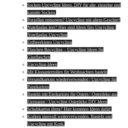
Socken Upcycling Ideen. DIY für alte, einzelne und
kaputte Socken.
Porzellan entsorgen? Upcycling mit altem Geschirr!
Nutellaglas leer? Hier sind Ideen fürs Upcycling |
Nutellaglas Upcycling
Erdbeerkisten Upcycling
Flaschen Recycling – Upcycling Ideen für
Glasflaschen
Upcycling-Ideen
Mit Klopapierrollen für Weihnachten basteln
Versandkartons wiederverwenden | Upcycling für
Pappkartons
Basteln mit Eierkartons für Ostern | Osterdeko aus
Eierpappe | Upcycling Osterdeko DIY Ideen
Schuhkarton übrig? Hier kommen Ideen dafür!
Korken sinnvoll weiterverwenden. Basteln und
Upcycling mit Kork.