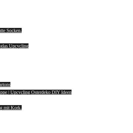
utte Socken.
laglas Upcycling
artons
pappe | Upcycling Osterdeko DIY Ideen
g mit Kork.