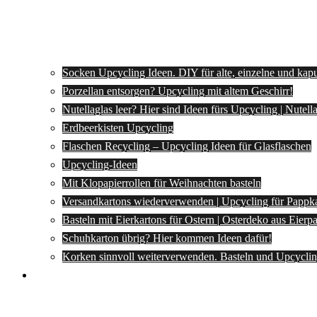
Socken Upcycling Ideen. DIY für alte, einzelne und kap
Porzellan entsorgen? Upcycling mit altem Geschirr!
Nutellaglas leer? Hier sind Ideen fürs Upcycling | Nutel
Erdbeerkisten Upcycling
Flaschen Recycling – Upcycling Ideen für Glasflaschen
Upcycling-Ideen
Mit Klopapierrollen für Weihnachten basteln
Versandkartons wiederverwenden | Upcycling für Pappk
Basteln mit Eierkartons für Ostern | Osterdeko aus Eier
Schuhkarton übrig? Hier kommen Ideen dafür!
Korken sinnvoll weiterverwenden. Basteln und Upcyclin
Spartipps