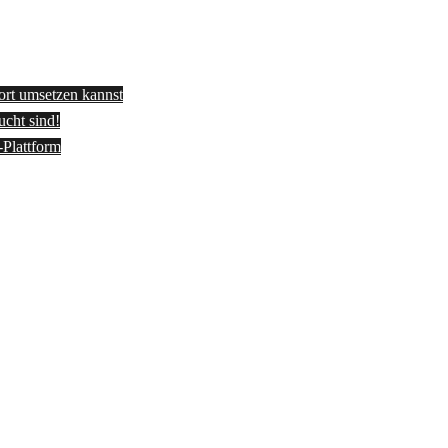
fort umsetzen kannst
ucht sind!
-Plattform