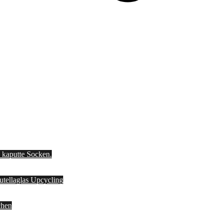
d kaputte Socken.
Nutellaglas Upcycling
chen