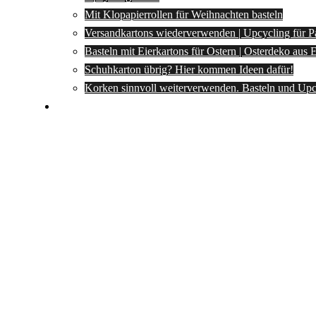
Mit Klopapierrollen für Weihnachten basteln
Versandkartons wiederverwenden | Upcycling für P
Basteln mit Eierkartons für Ostern | Osterdeko aus
Schuhkarton übrig? Hier kommen Ideen dafür!
Korken sinnvoll weiterverwenden. Basteln und Upc
Spartipps