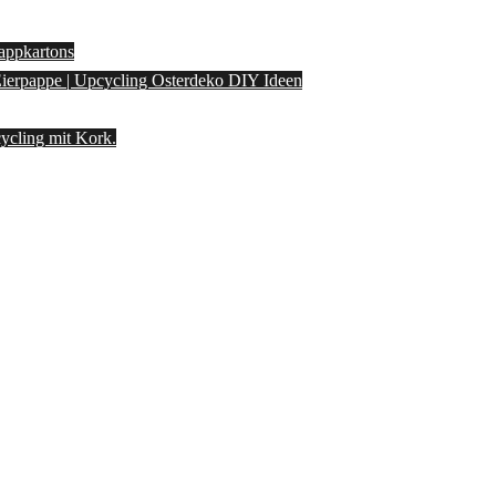
appkartons
 Eierpappe | Upcycling Osterdeko DIY Ideen
ycling mit Kork.