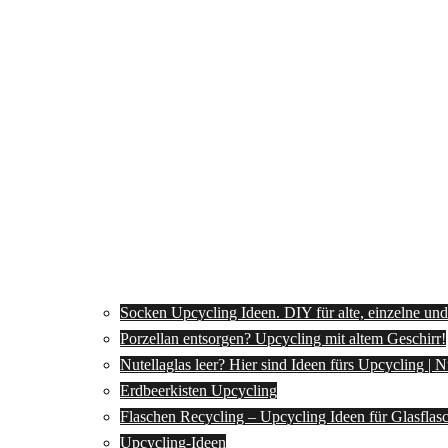
Socken Upcycling Ideen. DIY für alte, einzelne un
Porzellan entsorgen? Upcycling mit altem Geschirr!
Nutellaglas leer? Hier sind Ideen fürs Upcycling | 
Erdbeerkisten Upcycling
Flaschen Recycling – Upcycling Ideen für Glasflas
Upcycling-Ideen