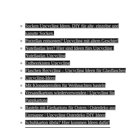
Socken Upcycling Ideen. DIY für alte, einzelne und
kaputte Socken.
Porzellan entsorgen? Upcycling mit altem Geschirr!
Nutellaglas leer? Hier sind Ideen fürs Upcycling |
Nutellaglas Upcycling
Erdbeerkisten Upcycling
Flaschen Recycling – Upcycling Ideen für Glasflaschen
Upcycling-Ideen
Mit Klopapierrollen für Weihnachten basteln
Versandkartons wiederverwenden | Upcycling für
Pappkartons
Basteln mit Eierkartons für Ostern | Osterdeko aus
Eierpappe | Upcycling Osterdeko DIY Ideen
Schuhkarton übrig? Hier kommen Ideen dafür!