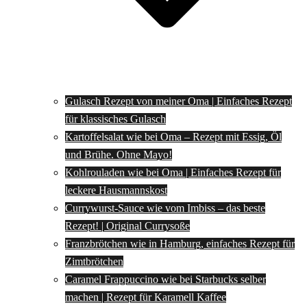
Gulasch Rezept von meiner Oma | Einfaches Rezept
für klassisches Gulasch
Kartoffelsalat wie bei Oma – Rezept mit Essig, Öl
und Brühe. Ohne Mayo!
Kohlrouladen wie bei Oma | Einfaches Rezept für
leckere Hausmannskost
Currywurst-Sauce wie vom Imbiss – das beste
Rezept! | Original Currysoße
Franzbrötchen wie in Hamburg, einfaches Rezept für
Zimtbrötchen
Caramel Frappuccino wie bei Starbucks selber
machen | Rezept für Karamell Kaffee