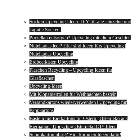
Socken Upcycling Ideen. DIY für alte, einzelne und
kaputte Socken.
Porzellan entsorgen? Upcycling mit altem Geschirr!
Nutellaglas leer? Hier sind Ideen fürs Upcycling |
Nutellaglas Upcycling
Erdbeerkisten Upcycling
Flaschen Recycling – Upcycling Ideen für
Glasflaschen
Upcycling-Ideen
Mit Klopapierrollen für Weihnachten basteln
Versandkartons wiederverwenden | Upcycling für
Pappkartons
Basteln mit Eierkartons für Ostern | Osterdeko aus
Eierpappe | Upcycling Osterdeko DIY Ideen
Schuhkarton übrig? Hier kommen Ideen dafür!