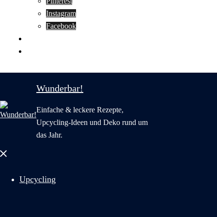
Pinterest
Instagram
Facebook
Motivation
Wunderbar in English
Wunderbar!
Einfache & leckere Rezepte,
Upcycling-Ideen und Deko rund um
das Jahr.
Menü
schließen
Upcycling