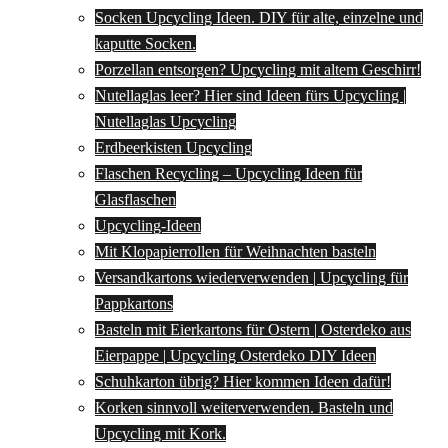
Socken Upcycling Ideen. DIY für alte, einzelne und
kaputte Socken.
Porzellan entsorgen? Upcycling mit altem Geschirr!
Nutellaglas leer? Hier sind Ideen fürs Upcycling |
Nutellaglas Upcycling
Erdbeerkisten Upcycling
Flaschen Recycling – Upcycling Ideen für
Glasflaschen
Upcycling-Ideen
Mit Klopapierrollen für Weihnachten basteln
Versandkartons wiederverwenden | Upcycling für
Pappkartons
Basteln mit Eierkartons für Ostern | Osterdeko aus
Eierpappe | Upcycling Osterdeko DIY Ideen
Schuhkarton übrig? Hier kommen Ideen dafür!
Korken sinnvoll weiterverwenden. Basteln und
Upcycling mit Kork.