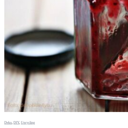
Deko
,
DIY
,
Upcycling