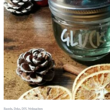
Basteln
,
Deko
,
DIY
,
Weihnachten