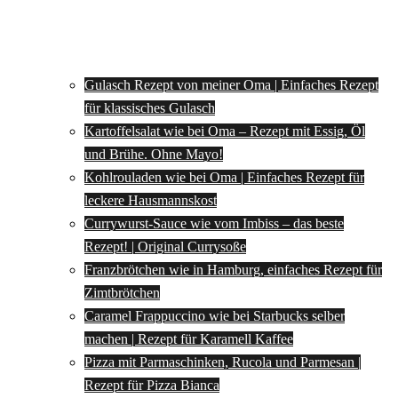
Gulasch Rezept von meiner Oma | Einfaches Rezept
für klassisches Gulasch
Kartoffelsalat wie bei Oma – Rezept mit Essig, Öl
und Brühe. Ohne Mayo!
Kohlrouladen wie bei Oma | Einfaches Rezept für
leckere Hausmannskost
Currywurst-Sauce wie vom Imbiss – das beste
Rezept! | Original Currysoße
Franzbrötchen wie in Hamburg, einfaches Rezept für
Zimtbrötchen
Caramel Frappuccino wie bei Starbucks selber
machen | Rezept für Karamell Kaffee
Pizza mit Parmaschinken, Rucola und Parmesan |
Rezept für Pizza Bianca