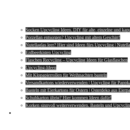
Socken Upcycling Ideen. DIY für alte, einzelne und kap
Porzellan entsorgen? Upcycling mit altem Geschirr!
Nutellaglas leer? Hier sind Ideen fürs Upcycling | Nutel
Erdbeerkisten Upcycling
Flaschen Recycling – Upcycling Ideen für Glasflaschen
Upcycling-Ideen
Mit Klopapierrollen für Weihnachten basteln
Versandkartons wiederverwenden | Upcycling für Pappk
Basteln mit Eierkartons für Ostern | Osterdeko aus Eier
Schuhkarton übrig? Hier kommen Ideen dafür!
Korken sinnvoll weiterverwenden. Basteln und Upcyclin
Spartipps