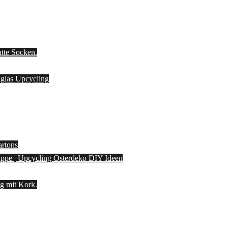
utte Socken.
laglas Upcycling
artons
pappe | Upcycling Osterdeko DIY Ideen
g mit Kork.