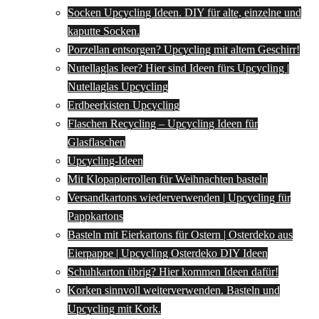
Socken Upcycling Ideen. DIY für alte, einzelne und
kaputte Socken.
Porzellan entsorgen? Upcycling mit altem Geschirr!
Nutellaglas leer? Hier sind Ideen fürs Upcycling |
Nutellaglas Upcycling
Erdbeerkisten Upcycling
Flaschen Recycling – Upcycling Ideen für
Glasflaschen
Upcycling-Ideen
Mit Klopapierrollen für Weihnachten basteln
Versandkartons wiederverwenden | Upcycling für
Pappkartons
Basteln mit Eierkartons für Ostern | Osterdeko aus
Eierpappe | Upcycling Osterdeko DIY Ideen
Schuhkarton übrig? Hier kommen Ideen dafür!
Korken sinnvoll weiterverwenden. Basteln und
Upcycling mit Kork.