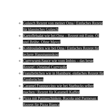
Gulasch Rezept von meiner Oma | Einfaches Rezept
für klassisches Gulasch
Kartoffelsalat wie bei Oma – Rezept mit Essig, Öl
und Brühe. Ohne Mayo!
Kohlrouladen wie bei Oma | Einfaches Rezept für
leckere Hausmannskost
Currywurst-Sauce wie vom Imbiss – das beste
Rezept! | Original Currysoße
Franzbrötchen wie in Hamburg, einfaches Rezept für
Zimtbrötchen
Caramel Frappuccino wie bei Starbucks selber
machen | Rezept für Karamell Kaffee
Pizza mit Parmaschinken, Rucola und Parmesan |
Rezept für Pizza Bianca