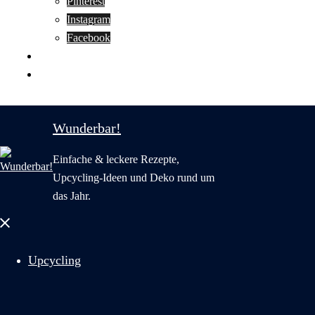
Pinterest
Instagram
Facebook
Motivation
Wunderbar in English
Wunderbar!
Einfache & leckere Rezepte,
Upcycling-Ideen und Deko rund um
das Jahr.
Menü
schließen
Upcycling