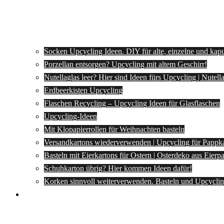
Socken Upcycling Ideen. DIY für alte, einzelne und kap
Porzellan entsorgen? Upcycling mit altem Geschirr!
Nutellaglas leer? Hier sind Ideen fürs Upcycling | Nutel
Erdbeerkisten Upcycling
Flaschen Recycling – Upcycling Ideen für Glasflaschen
Upcycling-Ideen
Mit Klopapierrollen für Weihnachten basteln
Versandkartons wiederverwenden | Upcycling für Pappk
Basteln mit Eierkartons für Ostern | Osterdeko aus Eier
Schuhkarton übrig? Hier kommen Ideen dafür!
Korken sinnvoll weiterverwenden. Basteln und Upcyclin
Spartipps