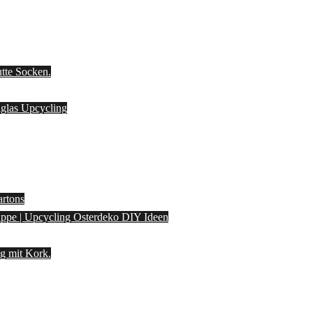
utte Socken.
laglas Upcycling
artons
pappe | Upcycling Osterdeko DIY Ideen
g mit Kork.