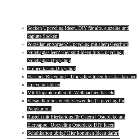
Socken Upcycling Ideen. DIY für alte, einzelne und
kaputte Socken.
Porzellan entsorgen? Upcycling mit altem Geschirr!
Nutellaglas leer? Hier sind Ideen fürs Upcycling |
Nutellaglas Upcycling
Erdbeerkisten Upcycling
Flaschen Recycling – Upcycling Ideen für Glasflaschen
Upcycling-Ideen
Mit Klopapierrollen für Weihnachten basteln
Versandkartons wiederverwenden | Upcycling für
Pappkartons
Basteln mit Eierkartons für Ostern | Osterdeko aus
Eierpappe | Upcycling Osterdeko DIY Ideen
Schuhkarton übrig? Hier kommen Ideen dafür!