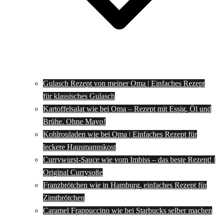
Gulasch Rezept von meiner Oma | Einfaches Rezept
für klassisches Gulasch
Kartoffelsalat wie bei Oma – Rezept mit Essig, Öl und
Brühe. Ohne Mayo!
Kohlrouladen wie bei Oma | Einfaches Rezept für
leckere Hausmannskost
Currywurst-Sauce wie vom Imbiss – das beste Rezept! |
Original Currysoße
Franzbrötchen wie in Hamburg, einfaches Rezept für
Zimtbrötchen
Caramel Frappuccino wie bei Starbucks selber machen