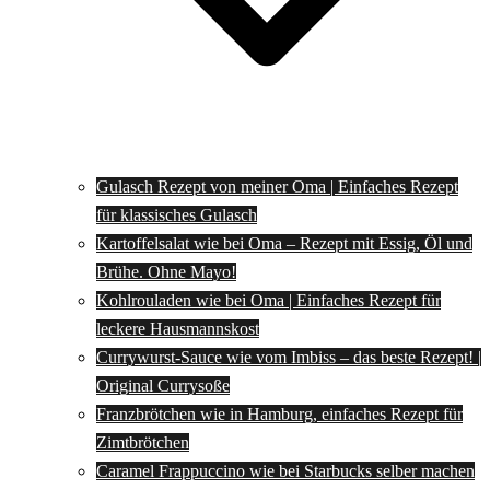
Gulasch Rezept von meiner Oma | Einfaches Rezept
für klassisches Gulasch
Kartoffelsalat wie bei Oma – Rezept mit Essig, Öl und
Brühe. Ohne Mayo!
Kohlrouladen wie bei Oma | Einfaches Rezept für
leckere Hausmannskost
Currywurst-Sauce wie vom Imbiss – das beste Rezept! |
Original Currysoße
Franzbrötchen wie in Hamburg, einfaches Rezept für
Zimtbrötchen
Caramel Frappuccino wie bei Starbucks selber machen