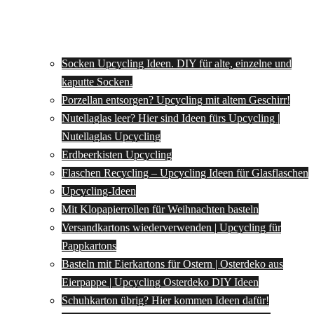
Socken Upcycling Ideen. DIY für alte, einzelne und
kaputte Socken.
Porzellan entsorgen? Upcycling mit altem Geschirr!
Nutellaglas leer? Hier sind Ideen fürs Upcycling |
Nutellaglas Upcycling
Erdbeerkisten Upcycling
Flaschen Recycling – Upcycling Ideen für Glasflaschen
Upcycling-Ideen
Mit Klopapierrollen für Weihnachten basteln
Versandkartons wiederverwenden | Upcycling für
Pappkartons
Basteln mit Eierkartons für Ostern | Osterdeko aus
Eierpappe | Upcycling Osterdeko DIY Ideen
Schuhkarton übrig? Hier kommen Ideen dafür!