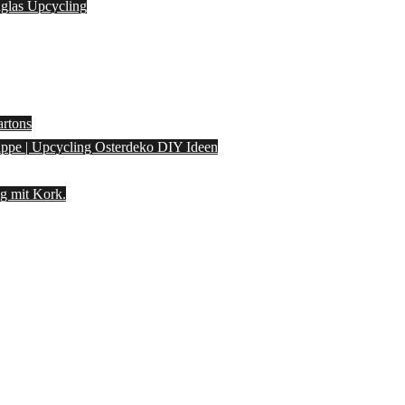
laglas Upcycling
artons
pappe | Upcycling Osterdeko DIY Ideen
g mit Kork.