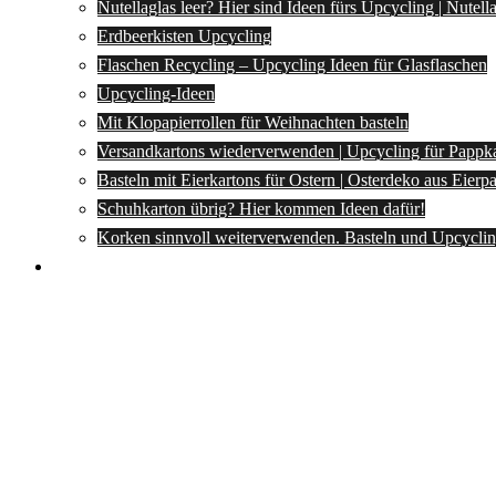
Nutellaglas leer? Hier sind Ideen fürs Upcycling | Nutel
Erdbeerkisten Upcycling
Flaschen Recycling – Upcycling Ideen für Glasflaschen
Upcycling-Ideen
Mit Klopapierrollen für Weihnachten basteln
Versandkartons wiederverwenden | Upcycling für Pappk
Basteln mit Eierkartons für Ostern | Osterdeko aus Eier
Schuhkarton übrig? Hier kommen Ideen dafür!
Korken sinnvoll weiterverwenden. Basteln und Upcyclin
Spartipps