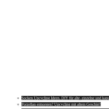
Socken Upcycling Ideen. DIY für alte, einzelne und kap
Porzellan entsorgen? Upcycling mit altem Geschirr!