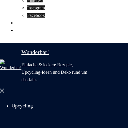
Pinterest
Instagram
Facebook
Motivation
Wunderbar in English
Wunderbar!
Einfache & leckere Rezepte,
Upcycling-Ideen und Deko rund um
das Jahr.
Menü
schließen
Upcycling