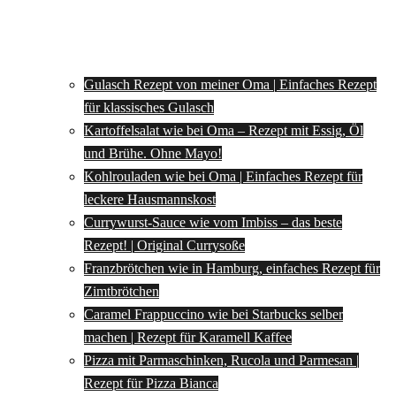
Gulasch Rezept von meiner Oma | Einfaches Rezept
für klassisches Gulasch
Kartoffelsalat wie bei Oma – Rezept mit Essig, Öl
und Brühe. Ohne Mayo!
Kohlrouladen wie bei Oma | Einfaches Rezept für
leckere Hausmannskost
Currywurst-Sauce wie vom Imbiss – das beste
Rezept! | Original Currysoße
Franzbrötchen wie in Hamburg, einfaches Rezept für
Zimtbrötchen
Caramel Frappuccino wie bei Starbucks selber
machen | Rezept für Karamell Kaffee
Pizza mit Parmaschinken, Rucola und Parmesan |
Rezept für Pizza Bianca