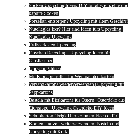
Socken Upcycling Ideen. DIY für alte, einzelne und
kaputte Socken.
Porzellan entsorgen? Upcycling mit altem Geschirr!
Nutellaglas leer? Hier sind Ideen fürs Upcycling |
Nutellaglas Upcycling
Erdbeerkisten Upcycling
Flaschen Recycling – Upcycling Ideen für
Glasflaschen
Upcycling-Ideen
Mit Klopapierrollen für Weihnachten basteln
Versandkartons wiederverwenden | Upcycling für
Pappkartons
Basteln mit Eierkartons für Ostern | Osterdeko aus
Eierpappe | Upcycling Osterdeko DIY Ideen
Schuhkarton übrig? Hier kommen Ideen dafür!
Korken sinnvoll weiterverwenden. Basteln und
Upcycling mit Kork.