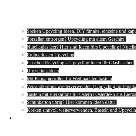
Socken Upcycling Ideen. DIY für alte, einzelne und kap
Porzellan entsorgen? Upcycling mit altem Geschirr!
Nutellaglas leer? Hier sind Ideen fürs Upcycling | Nutel
Erdbeerkisten Upcycling
Flaschen Recycling – Upcycling Ideen für Glasflaschen
Upcycling-Ideen
Mit Klopapierrollen für Weihnachten basteln
Versandkartons wiederverwenden | Upcycling für Pappk
Basteln mit Eierkartons für Ostern | Osterdeko aus Eier
Schuhkarton übrig? Hier kommen Ideen dafür!
Korken sinnvoll weiterverwenden. Basteln und Upcyclin
Spartipps