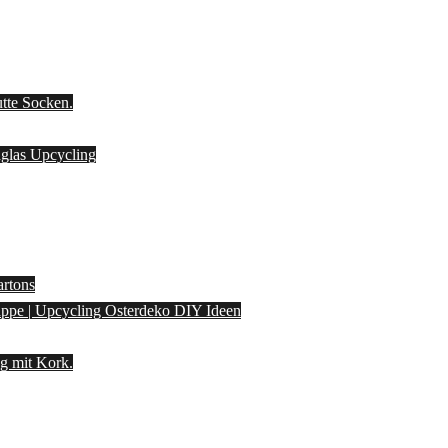
utte Socken.
laglas Upcycling
artons
pappe | Upcycling Osterdeko DIY Ideen
g mit Kork.