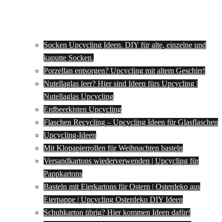
Socken Upcycling Ideen. DIY für alte, einzelne und
kaputte Socken.
Porzellan entsorgen? Upcycling mit altem Geschirr!
Nutellaglas leer? Hier sind Ideen fürs Upcycling |
Nutellaglas Upcycling
Erdbeerkisten Upcycling
Flaschen Recycling – Upcycling Ideen für Glasflaschen
Upcycling-Ideen
Mit Klopapierrollen für Weihnachten basteln
Versandkartons wiederverwenden | Upcycling für
Pappkartons
Basteln mit Eierkartons für Ostern | Osterdeko aus
Eierpappe | Upcycling Osterdeko DIY Ideen
Schuhkarton übrig? Hier kommen Ideen dafür!