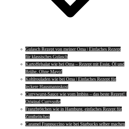
Gulasch Rezept von meiner Oma | Einfaches Rezept
für klassisches Gulasch
Kartoffelsalat wie bei Oma – Rezept mit Essig, Öl und
Brühe. Ohne Mayo!
Kohlrouladen wie bei Oma | Einfaches Rezept für
leckere Hausmannskost
Currywurst-Sauce wie vom Imbiss – das beste Rezept! |
Original Currysoße
Franzbrötchen wie in Hamburg, einfaches Rezept für
Zimtbrötchen
Caramel Frappuccino wie bei Starbucks selber machen