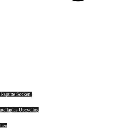
d kaputte Socken.
Nutellaglas Upcycling
chen