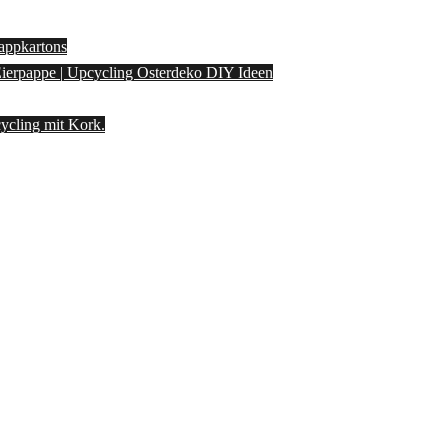
appkartons
 Eierpappe | Upcycling Osterdeko DIY Ideen
ycling mit Kork.