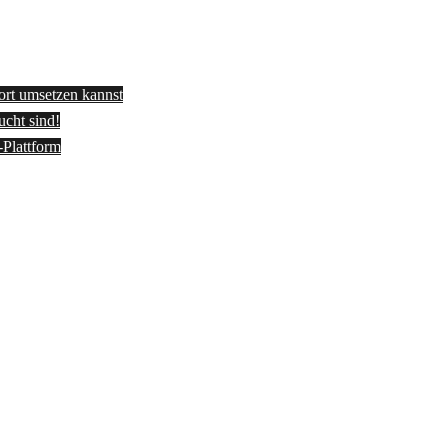
fort umsetzen kannst
ucht sind!
-Plattform