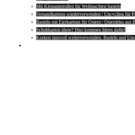
Mit Klopapierrollen für Weihnachten basteln
Versandkartons wiederverwenden | Upcycling für P
Basteln mit Eierkartons für Ostern | Osterdeko aus
Schuhkarton übrig? Hier kommen Ideen dafür!
Korken sinnvoll weiterverwenden. Basteln und Upc
Spartipps