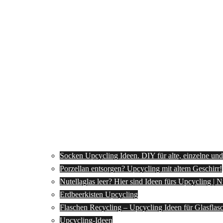
Socken Upcycling Ideen. DIY für alte, einzelne un
Porzellan entsorgen? Upcycling mit altem Geschirr!
Nutellaglas leer? Hier sind Ideen fürs Upcycling | 
Erdbeerkisten Upcycling
Flaschen Recycling – Upcycling Ideen für Glasflas
Upcycling-Ideen