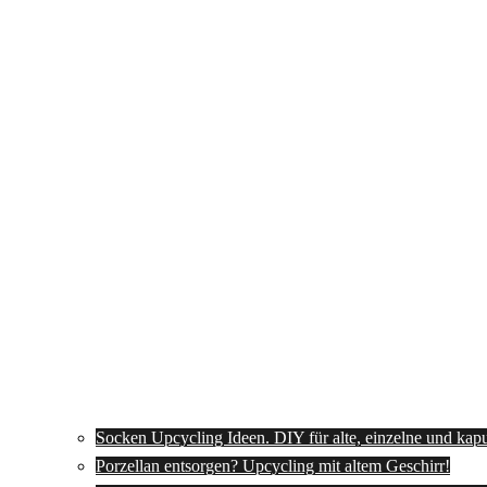
Socken Upcycling Ideen. DIY für alte, einzelne und kap
Porzellan entsorgen? Upcycling mit altem Geschirr!