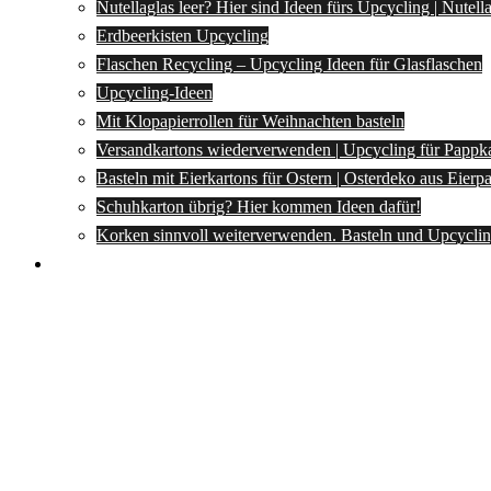
Nutellaglas leer? Hier sind Ideen fürs Upcycling | Nutel
Erdbeerkisten Upcycling
Flaschen Recycling – Upcycling Ideen für Glasflaschen
Upcycling-Ideen
Mit Klopapierrollen für Weihnachten basteln
Versandkartons wiederverwenden | Upcycling für Pappk
Basteln mit Eierkartons für Ostern | Osterdeko aus Eier
Schuhkarton übrig? Hier kommen Ideen dafür!
Korken sinnvoll weiterverwenden. Basteln und Upcyclin
Spartipps