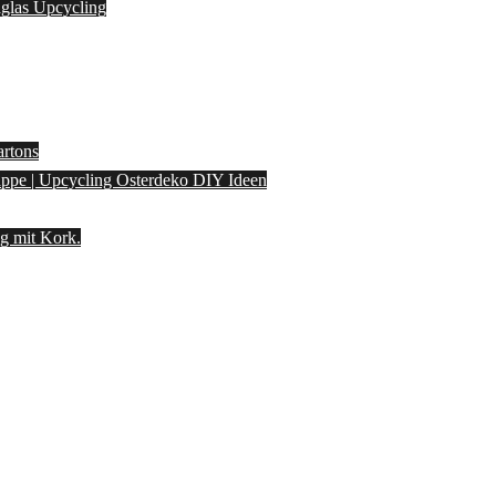
laglas Upcycling
artons
pappe | Upcycling Osterdeko DIY Ideen
g mit Kork.