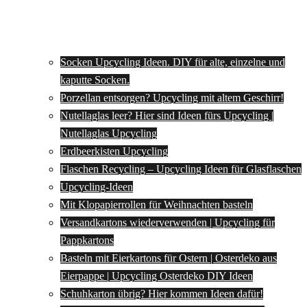
Socken Upcycling Ideen. DIY für alte, einzelne und
kaputte Socken.
Porzellan entsorgen? Upcycling mit altem Geschirr!
Nutellaglas leer? Hier sind Ideen fürs Upcycling |
Nutellaglas Upcycling
Erdbeerkisten Upcycling
Flaschen Recycling – Upcycling Ideen für Glasflaschen
Upcycling-Ideen
Mit Klopapierrollen für Weihnachten basteln
Versandkartons wiederverwenden | Upcycling für
Pappkartons
Basteln mit Eierkartons für Ostern | Osterdeko aus
Eierpappe | Upcycling Osterdeko DIY Ideen
Schuhkarton übrig? Hier kommen Ideen dafür!