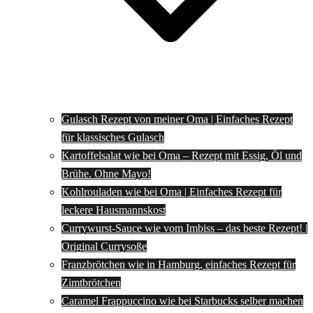
Gulasch Rezept von meiner Oma | Einfaches Rezept
für klassisches Gulasch
Kartoffelsalat wie bei Oma – Rezept mit Essig, Öl und
Brühe. Ohne Mayo!
Kohlrouladen wie bei Oma | Einfaches Rezept für
leckere Hausmannskost
Currywurst-Sauce wie vom Imbiss – das beste Rezept! |
Original Currysoße
Franzbrötchen wie in Hamburg, einfaches Rezept für
Zimtbrötchen
Caramel Frappuccino wie bei Starbucks selber machen