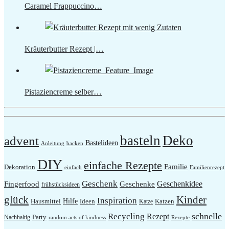
Caramel Frappuccino…
Kräuterbutter Rezept |…
Pistaziencreme selber…
basteln
Deko
advent
Bastelideen
Anleitung
backen
DIY
einfache Rezepte
Familie
Dekoration
einfach
Familienrezept
Geschenk
Geschenkidee
Fingerfood
Geschenke
frühstücksideen
glück
Kinder
Inspiration
Hilfe
Hausmittel
Ideen
Katzen
Katze
schnelle
Recycling
Rezept
Party
Nachhaltig
random acts of kindness
Rezepte