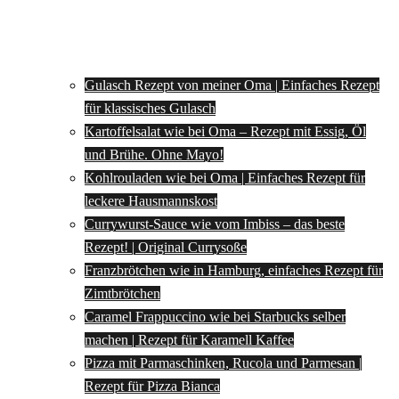
Gulasch Rezept von meiner Oma | Einfaches Rezept
für klassisches Gulasch
Kartoffelsalat wie bei Oma – Rezept mit Essig, Öl
und Brühe. Ohne Mayo!
Kohlrouladen wie bei Oma | Einfaches Rezept für
leckere Hausmannskost
Currywurst-Sauce wie vom Imbiss – das beste
Rezept! | Original Currysoße
Franzbrötchen wie in Hamburg, einfaches Rezept für
Zimtbrötchen
Caramel Frappuccino wie bei Starbucks selber
machen | Rezept für Karamell Kaffee
Pizza mit Parmaschinken, Rucola und Parmesan |
Rezept für Pizza Bianca