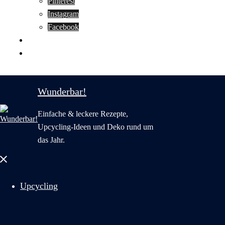
Pinterest
Instagram
Facebook
Motivation
Wunderbar in English
Wunderbar!
Einfache & leckere Rezepte,
Upcycling-Ideen und Deko rund um
das Jahr.
Menü
schließen
Upcycling