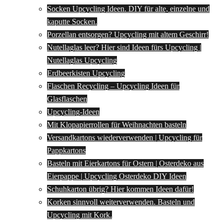
Socken Upcycling Ideen. DIY für alte, einzelne und
kaputte Socken.
Porzellan entsorgen? Upcycling mit altem Geschirr!
Nutellaglas leer? Hier sind Ideen fürs Upcycling |
Nutellaglas Upcycling
Erdbeerkisten Upcycling
Flaschen Recycling – Upcycling Ideen für
Glasflaschen
Upcycling-Ideen
Mit Klopapierrollen für Weihnachten basteln
Versandkartons wiederverwenden | Upcycling für
Pappkartons
Basteln mit Eierkartons für Ostern | Osterdeko aus
Eierpappe | Upcycling Osterdeko DIY Ideen
Schuhkarton übrig? Hier kommen Ideen dafür!
Korken sinnvoll weiterverwenden. Basteln und
Upcycling mit Kork.