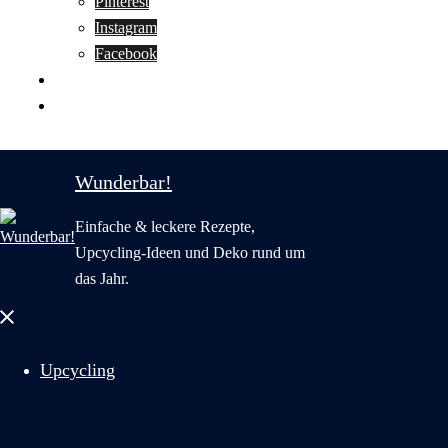
Pinterest
Instagram
Facebook
Motivation
Wunderbar in English
Wunderbar!
Einfache & leckere Rezepte,
Upcycling-Ideen und Deko rund um
das Jahr.
Menü
schließen
Upcycling