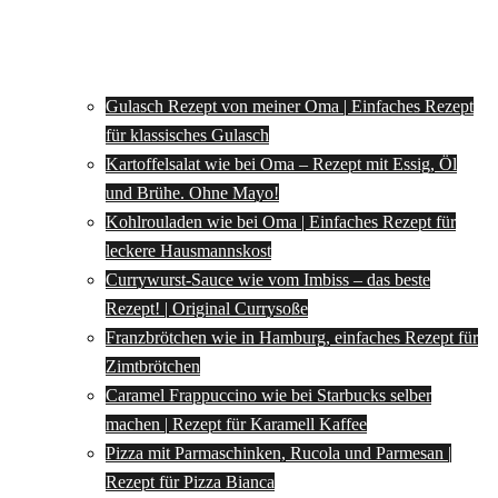
Gulasch Rezept von meiner Oma | Einfaches Rezept
für klassisches Gulasch
Kartoffelsalat wie bei Oma – Rezept mit Essig, Öl
und Brühe. Ohne Mayo!
Kohlrouladen wie bei Oma | Einfaches Rezept für
leckere Hausmannskost
Currywurst-Sauce wie vom Imbiss – das beste
Rezept! | Original Currysoße
Franzbrötchen wie in Hamburg, einfaches Rezept für
Zimtbrötchen
Caramel Frappuccino wie bei Starbucks selber
machen | Rezept für Karamell Kaffee
Pizza mit Parmaschinken, Rucola und Parmesan |
Rezept für Pizza Bianca