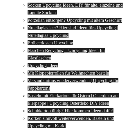
Socken Upcycling Ideen. DIY für alte, einzelne und
kaputte Socken.
Porzellan entsorgen? Upcycling mit altem Geschirr!
Nutellaglas leer? Hier sind Ideen fürs Upcycling |
Nutellaglas Upcycling
Erdbeerkisten Upcycling
Flaschen Recycling – Upcycling Ideen für
Glasflaschen
Upcycling-Ideen
Mit Klopapierrollen für Weihnachten basteln
Versandkartons wiederverwenden | Upcycling für
Pappkartons
Basteln mit Eierkartons für Ostern | Osterdeko aus
Eierpappe | Upcycling Osterdeko DIY Ideen
Schuhkarton übrig? Hier kommen Ideen dafür!
Korken sinnvoll weiterverwenden. Basteln und
Upcycling mit Kork.