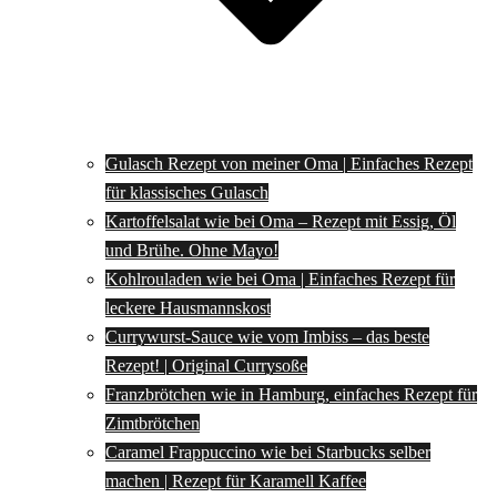
Gulasch Rezept von meiner Oma | Einfaches Rezept
für klassisches Gulasch
Kartoffelsalat wie bei Oma – Rezept mit Essig, Öl
und Brühe. Ohne Mayo!
Kohlrouladen wie bei Oma | Einfaches Rezept für
leckere Hausmannskost
Currywurst-Sauce wie vom Imbiss – das beste
Rezept! | Original Currysoße
Franzbrötchen wie in Hamburg, einfaches Rezept für
Zimtbrötchen
Caramel Frappuccino wie bei Starbucks selber
machen | Rezept für Karamell Kaffee