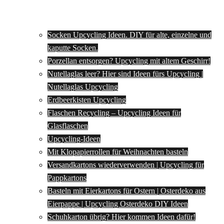
Socken Upcycling Ideen. DIY für alte, einzelne und
kaputte Socken.
Porzellan entsorgen? Upcycling mit altem Geschirr!
Nutellaglas leer? Hier sind Ideen fürs Upcycling |
Nutellaglas Upcycling
Erdbeerkisten Upcycling
Flaschen Recycling – Upcycling Ideen für
Glasflaschen
Upcycling-Ideen
Mit Klopapierrollen für Weihnachten basteln
Versandkartons wiederverwenden | Upcycling für
Pappkartons
Basteln mit Eierkartons für Ostern | Osterdeko aus
Eierpappe | Upcycling Osterdeko DIY Ideen
Schuhkarton übrig? Hier kommen Ideen dafür!