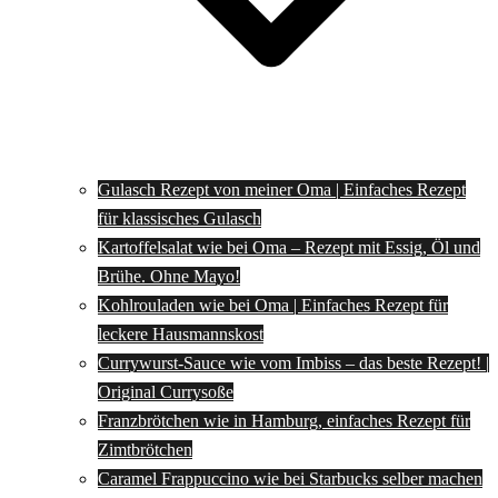
Gulasch Rezept von meiner Oma | Einfaches Rezept
für klassisches Gulasch
Kartoffelsalat wie bei Oma – Rezept mit Essig, Öl und
Brühe. Ohne Mayo!
Kohlrouladen wie bei Oma | Einfaches Rezept für
leckere Hausmannskost
Currywurst-Sauce wie vom Imbiss – das beste Rezept! |
Original Currysoße
Franzbrötchen wie in Hamburg, einfaches Rezept für
Zimtbrötchen
Caramel Frappuccino wie bei Starbucks selber machen