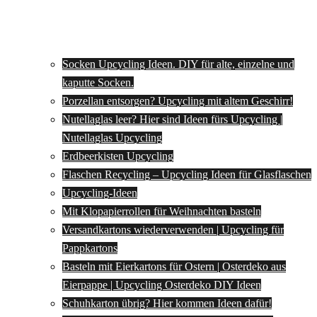
Socken Upcycling Ideen. DIY für alte, einzelne und
kaputte Socken.
Porzellan entsorgen? Upcycling mit altem Geschirr!
Nutellaglas leer? Hier sind Ideen fürs Upcycling |
Nutellaglas Upcycling
Erdbeerkisten Upcycling
Flaschen Recycling – Upcycling Ideen für Glasflaschen
Upcycling-Ideen
Mit Klopapierrollen für Weihnachten basteln
Versandkartons wiederverwenden | Upcycling für
Pappkartons
Basteln mit Eierkartons für Ostern | Osterdeko aus
Eierpappe | Upcycling Osterdeko DIY Ideen
Schuhkarton übrig? Hier kommen Ideen dafür!