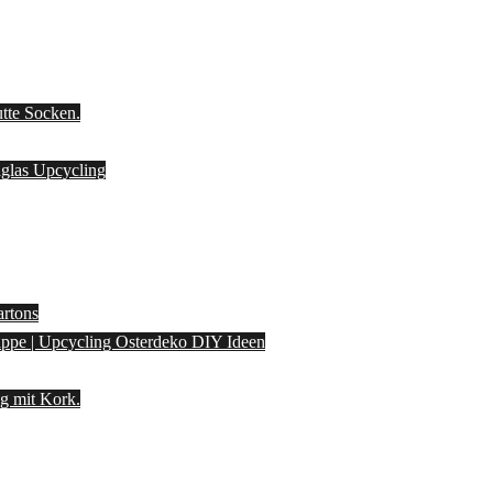
utte Socken.
laglas Upcycling
artons
pappe | Upcycling Osterdeko DIY Ideen
g mit Kork.