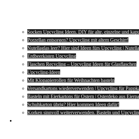
Socken Upcycling Ideen. DIY für alte, einzelne und kap
Porzellan entsorgen? Upcycling mit altem Geschirr!
Nutellaglas leer? Hier sind Ideen fürs Upcycling | Nutel
Erdbeerkisten Upcycling
Flaschen Recycling – Upcycling Ideen für Glasflaschen
Upcycling-Ideen
Mit Klopapierrollen für Weihnachten basteln
Versandkartons wiederverwenden | Upcycling für Pappk
Basteln mit Eierkartons für Ostern | Osterdeko aus Eier
Schuhkarton übrig? Hier kommen Ideen dafür!
Korken sinnvoll weiterverwenden. Basteln und Upcyclin
Spartipps