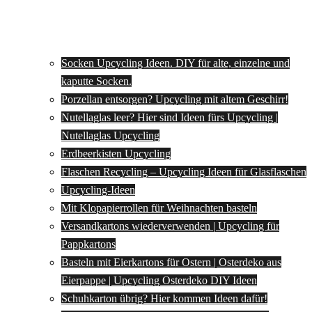
Socken Upcycling Ideen. DIY für alte, einzelne und
kaputte Socken.
Porzellan entsorgen? Upcycling mit altem Geschirr!
Nutellaglas leer? Hier sind Ideen fürs Upcycling |
Nutellaglas Upcycling
Erdbeerkisten Upcycling
Flaschen Recycling – Upcycling Ideen für Glasflaschen
Upcycling-Ideen
Mit Klopapierrollen für Weihnachten basteln
Versandkartons wiederverwenden | Upcycling für
Pappkartons
Basteln mit Eierkartons für Ostern | Osterdeko aus
Eierpappe | Upcycling Osterdeko DIY Ideen
Schuhkarton übrig? Hier kommen Ideen dafür!