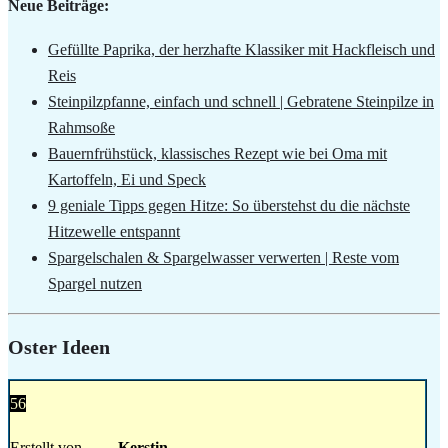
Neue Beiträge:
Gefüllte Paprika, der herzhafte Klassiker mit Hackfleisch und
Reis
Steinpilzpfanne, einfach und schnell | Gebratene Steinpilze in
Rahmsoße
Bauernfrühstück, klassisches Rezept wie bei Oma mit
Kartoffeln, Ei und Speck
9 geniale Tipps gegen Hitze: So überstehst du die nächste
Hitzewelle entspannt
Spargelschalen & Spargelwasser verwerten | Reste vom
Spargel nutzen
Oster Ideen
56
Erstellt von
Kerstin