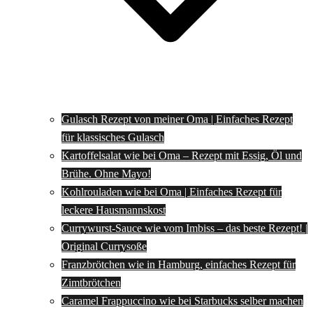
Gulasch Rezept von meiner Oma | Einfaches Rezept
für klassisches Gulasch
Kartoffelsalat wie bei Oma – Rezept mit Essig, Öl und
Brühe. Ohne Mayo!
Kohlrouladen wie bei Oma | Einfaches Rezept für
leckere Hausmannskost
Currywurst-Sauce wie vom Imbiss – das beste Rezept! |
Original Currysoße
Franzbrötchen wie in Hamburg, einfaches Rezept für
Zimtbrötchen
Caramel Frappuccino wie bei Starbucks selber machen