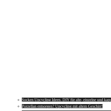
Socken Upcycling Ideen. DIY für alte, einzelne und kap
Porzellan entsorgen? Upcycling mit altem Geschirr!