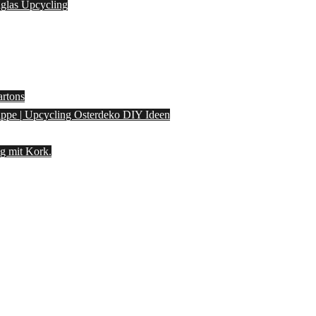
laglas Upcycling
artons
pappe | Upcycling Osterdeko DIY Ideen
g mit Kork.