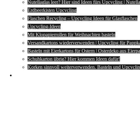
Nutellaglas leer? Hier sind Ideen fürs Upcycling | Nutel
Erdbeerkisten Upcycling
Flaschen Recycling – Upcycling Ideen für Glasflaschen
Upcycling-Ideen
Mit Klopapierrollen für Weihnachten basteln
Versandkartons wiederverwenden | Upcycling für Pappk
Basteln mit Eierkartons für Ostern | Osterdeko aus Eier
Schuhkarton übrig? Hier kommen Ideen dafür!
Korken sinnvoll weiterverwenden. Basteln und Upcyclin
Spartipps