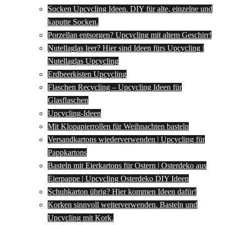
Socken Upcycling Ideen. DIY für alte, einzelne und
kaputte Socken.
Porzellan entsorgen? Upcycling mit altem Geschirr!
Nutellaglas leer? Hier sind Ideen fürs Upcycling |
Nutellaglas Upcycling
Erdbeerkisten Upcycling
Flaschen Recycling – Upcycling Ideen für
Glasflaschen
Upcycling-Ideen
Mit Klopapierrollen für Weihnachten basteln
Versandkartons wiederverwenden | Upcycling für
Pappkartons
Basteln mit Eierkartons für Ostern | Osterdeko aus
Eierpappe | Upcycling Osterdeko DIY Ideen
Schuhkarton übrig? Hier kommen Ideen dafür!
Korken sinnvoll weiterverwenden. Basteln und
Upcycling mit Kork.