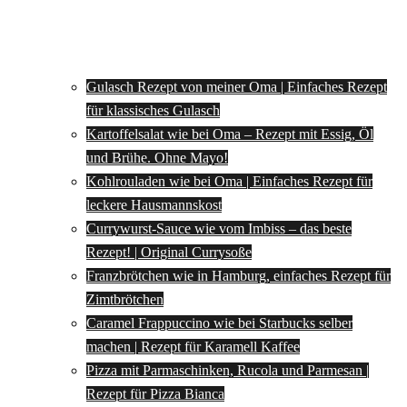
Gulasch Rezept von meiner Oma | Einfaches Rezept
für klassisches Gulasch
Kartoffelsalat wie bei Oma – Rezept mit Essig, Öl
und Brühe. Ohne Mayo!
Kohlrouladen wie bei Oma | Einfaches Rezept für
leckere Hausmannskost
Currywurst-Sauce wie vom Imbiss – das beste
Rezept! | Original Currysoße
Franzbrötchen wie in Hamburg, einfaches Rezept für
Zimtbrötchen
Caramel Frappuccino wie bei Starbucks selber
machen | Rezept für Karamell Kaffee
Pizza mit Parmaschinken, Rucola und Parmesan |
Rezept für Pizza Bianca