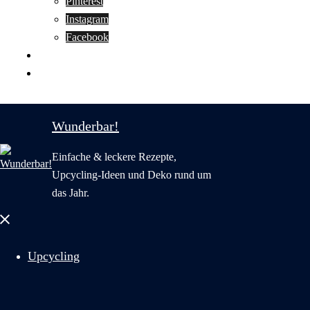
Pinterest
Instagram
Facebook
Motivation
Wunderbar in English
Wunderbar!
Einfache & leckere Rezepte,
Upcycling-Ideen und Deko rund um
das Jahr.
Menü
schließen
Upcycling