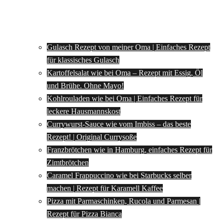
Gulasch Rezept von meiner Oma | Einfaches Rezept
für klassisches Gulasch
Kartoffelsalat wie bei Oma – Rezept mit Essig, Öl
und Brühe. Ohne Mayo!
Kohlrouladen wie bei Oma | Einfaches Rezept für
leckere Hausmannskost
Currywurst-Sauce wie vom Imbiss – das beste
Rezept! | Original Currysoße
Franzbrötchen wie in Hamburg, einfaches Rezept für
Zimtbrötchen
Caramel Frappuccino wie bei Starbucks selber
machen | Rezept für Karamell Kaffee
Pizza mit Parmaschinken, Rucola und Parmesan |
Rezept für Pizza Bianca