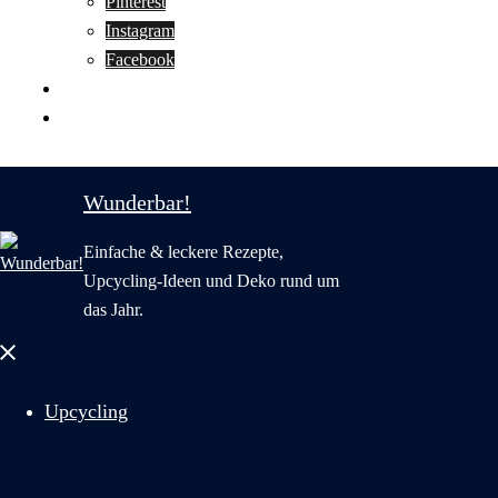
Pinterest
Instagram
Facebook
Motivation
Wunderbar in English
Wunderbar!
Einfache & leckere Rezepte,
Upcycling-Ideen und Deko rund um
das Jahr.
Menü
schließen
Upcycling