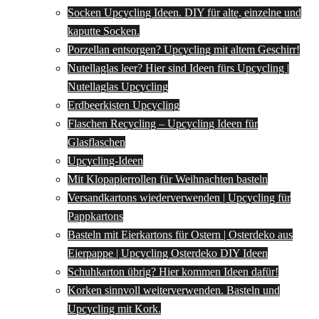
Socken Upcycling Ideen. DIY für alte, einzelne und
kaputte Socken.
Porzellan entsorgen? Upcycling mit altem Geschirr!
Nutellaglas leer? Hier sind Ideen fürs Upcycling |
Nutellaglas Upcycling
Erdbeerkisten Upcycling
Flaschen Recycling – Upcycling Ideen für
Glasflaschen
Upcycling-Ideen
Mit Klopapierrollen für Weihnachten basteln
Versandkartons wiederverwenden | Upcycling für
Pappkartons
Basteln mit Eierkartons für Ostern | Osterdeko aus
Eierpappe | Upcycling Osterdeko DIY Ideen
Schuhkarton übrig? Hier kommen Ideen dafür!
Korken sinnvoll weiterverwenden. Basteln und
Upcycling mit Kork.