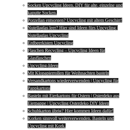
Socken Upcycling Ideen. DIY für alte, einzelne und
kaputte Socken.
Porzellan entsorgen? Upcycling mit altem Geschirr!
Nutellaglas leer? Hier sind Ideen fürs Upcycling |
Nutellaglas Upcycling
Erdbeerkisten Upcycling
Flaschen Recycling – Upcycling Ideen für
Glasflaschen
Upcycling-Ideen
Mit Klopapierrollen für Weihnachten basteln
Versandkartons wiederverwenden | Upcycling für
Pappkartons
Basteln mit Eierkartons für Ostern | Osterdeko aus
Eierpappe | Upcycling Osterdeko DIY Ideen
Schuhkarton übrig? Hier kommen Ideen dafür!
Korken sinnvoll weiterverwenden. Basteln und
Upcycling mit Kork.