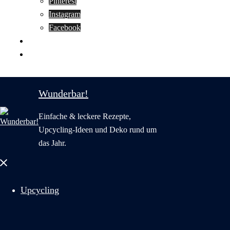
Pinterest
Instagram
Facebook
Motivation
Wunderbar in English
Wunderbar!
Einfache & leckere Rezepte,
Upcycling-Ideen und Deko rund um
das Jahr.
Menü
schließen
Upcycling