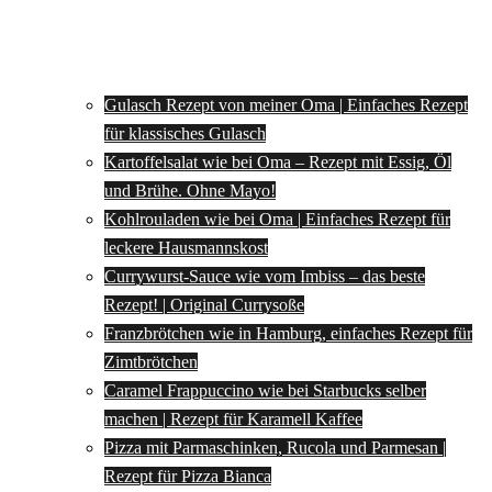
Gulasch Rezept von meiner Oma | Einfaches Rezept
für klassisches Gulasch
Kartoffelsalat wie bei Oma – Rezept mit Essig, Öl
und Brühe. Ohne Mayo!
Kohlrouladen wie bei Oma | Einfaches Rezept für
leckere Hausmannskost
Currywurst-Sauce wie vom Imbiss – das beste
Rezept! | Original Currysoße
Franzbrötchen wie in Hamburg, einfaches Rezept für
Zimtbrötchen
Caramel Frappuccino wie bei Starbucks selber
machen | Rezept für Karamell Kaffee
Pizza mit Parmaschinken, Rucola und Parmesan |
Rezept für Pizza Bianca