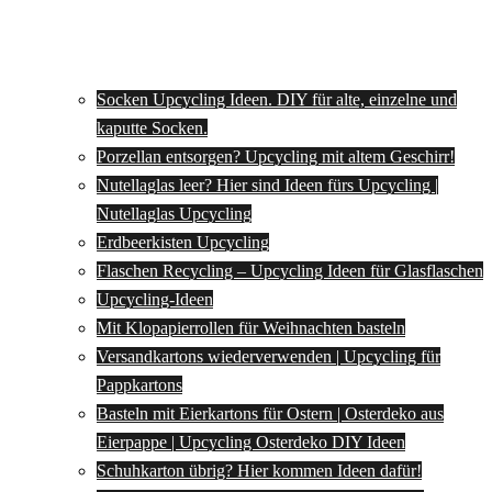
Socken Upcycling Ideen. DIY für alte, einzelne und
kaputte Socken.
Porzellan entsorgen? Upcycling mit altem Geschirr!
Nutellaglas leer? Hier sind Ideen fürs Upcycling |
Nutellaglas Upcycling
Erdbeerkisten Upcycling
Flaschen Recycling – Upcycling Ideen für Glasflaschen
Upcycling-Ideen
Mit Klopapierrollen für Weihnachten basteln
Versandkartons wiederverwenden | Upcycling für
Pappkartons
Basteln mit Eierkartons für Ostern | Osterdeko aus
Eierpappe | Upcycling Osterdeko DIY Ideen
Schuhkarton übrig? Hier kommen Ideen dafür!