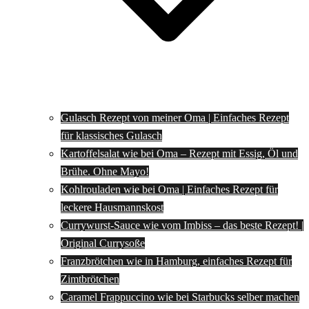
Gulasch Rezept von meiner Oma | Einfaches Rezept
für klassisches Gulasch
Kartoffelsalat wie bei Oma – Rezept mit Essig, Öl und
Brühe. Ohne Mayo!
Kohlrouladen wie bei Oma | Einfaches Rezept für
leckere Hausmannskost
Currywurst-Sauce wie vom Imbiss – das beste Rezept! |
Original Currysoße
Franzbrötchen wie in Hamburg, einfaches Rezept für
Zimtbrötchen
Caramel Frappuccino wie bei Starbucks selber machen