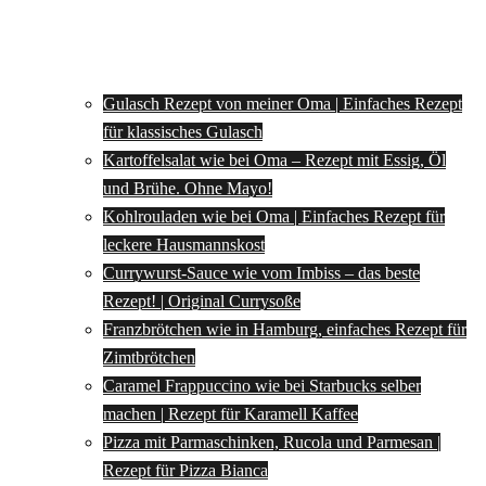
Gulasch Rezept von meiner Oma | Einfaches Rezept
für klassisches Gulasch
Kartoffelsalat wie bei Oma – Rezept mit Essig, Öl
und Brühe. Ohne Mayo!
Kohlrouladen wie bei Oma | Einfaches Rezept für
leckere Hausmannskost
Currywurst-Sauce wie vom Imbiss – das beste
Rezept! | Original Currysoße
Franzbrötchen wie in Hamburg, einfaches Rezept für
Zimtbrötchen
Caramel Frappuccino wie bei Starbucks selber
machen | Rezept für Karamell Kaffee
Pizza mit Parmaschinken, Rucola und Parmesan |
Rezept für Pizza Bianca