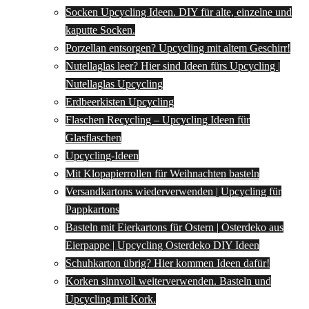
Socken Upcycling Ideen. DIY für alte, einzelne und
kaputte Socken.
Porzellan entsorgen? Upcycling mit altem Geschirr!
Nutellaglas leer? Hier sind Ideen fürs Upcycling |
Nutellaglas Upcycling
Erdbeerkisten Upcycling
Flaschen Recycling – Upcycling Ideen für
Glasflaschen
Upcycling-Ideen
Mit Klopapierrollen für Weihnachten basteln
Versandkartons wiederverwenden | Upcycling für
Pappkartons
Basteln mit Eierkartons für Ostern | Osterdeko aus
Eierpappe | Upcycling Osterdeko DIY Ideen
Schuhkarton übrig? Hier kommen Ideen dafür!
Korken sinnvoll weiterverwenden. Basteln und
Upcycling mit Kork.