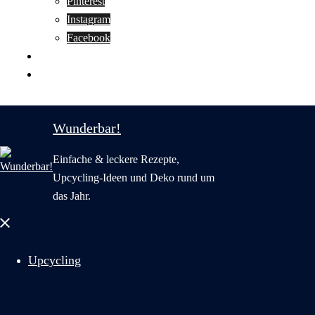
Pinterest
Instagram
Facebook
Motivation
Wunderbar in English
Wunderbar!
Einfache & leckere Rezepte,
Upcycling-Ideen und Deko rund um
das Jahr.
Menü
schließen
Upcycling