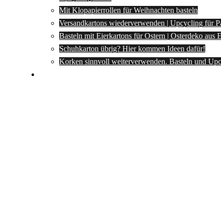
Mit Klopapierrollen für Weihnachten basteln
Versandkartons wiederverwenden | Upcycling für P
Basteln mit Eierkartons für Ostern | Osterdeko aus
Schuhkarton übrig? Hier kommen Ideen dafür!
Korken sinnvoll weiterverwenden. Basteln und Upc
Spartipps