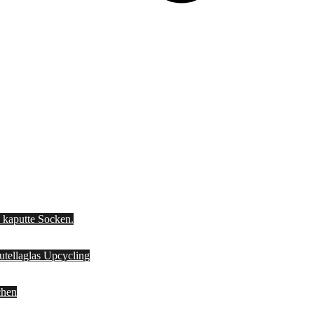
d kaputte Socken.
Nutellaglas Upcycling
chen