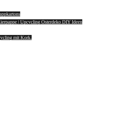
appkartons
 Eierpappe | Upcycling Osterdeko DIY Ideen
ycling mit Kork.