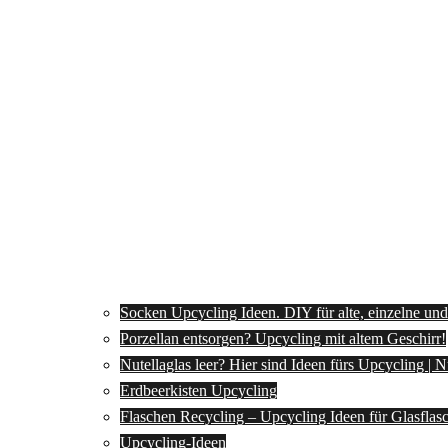
Socken Upcycling Ideen. DIY für alte, einzelne un
Porzellan entsorgen? Upcycling mit altem Geschirr!
Nutellaglas leer? Hier sind Ideen fürs Upcycling | 
Erdbeerkisten Upcycling
Flaschen Recycling – Upcycling Ideen für Glasflas
Upcycling-Ideen