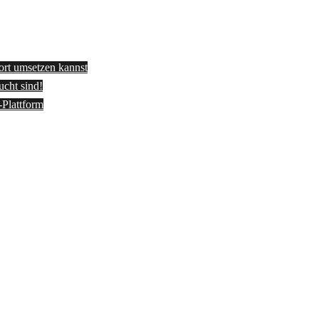
fort umsetzen kannst
ucht sind!
-Plattform