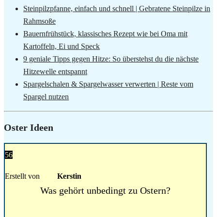
Steinpilzpfanne, einfach und schnell | Gebratene Steinpilze in
Rahmsoße
Bauernfrühstück, klassisches Rezept wie bei Oma mit
Kartoffeln, Ei und Speck
9 geniale Tipps gegen Hitze: So überstehst du die nächste
Hitzewelle entspannt
Spargelschalen & Spargelwasser verwerten | Reste vom
Spargel nutzen
Oster Ideen
56
Erstellt von
Kerstin
Was gehört unbedingt zu Ostern?