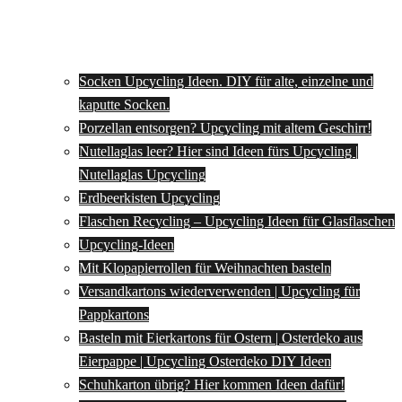
Socken Upcycling Ideen. DIY für alte, einzelne und
kaputte Socken.
Porzellan entsorgen? Upcycling mit altem Geschirr!
Nutellaglas leer? Hier sind Ideen fürs Upcycling |
Nutellaglas Upcycling
Erdbeerkisten Upcycling
Flaschen Recycling – Upcycling Ideen für Glasflaschen
Upcycling-Ideen
Mit Klopapierrollen für Weihnachten basteln
Versandkartons wiederverwenden | Upcycling für
Pappkartons
Basteln mit Eierkartons für Ostern | Osterdeko aus
Eierpappe | Upcycling Osterdeko DIY Ideen
Schuhkarton übrig? Hier kommen Ideen dafür!