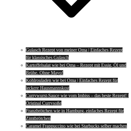
Gulasch Rezept von meiner Oma | Einfaches Rezept
für klassisches Gulasch
Kartoffelsalat wie bei Oma – Rezept mit Essig, Öl und
Brühe. Ohne Mayo!
Kohlrouladen wie bei Oma | Einfaches Rezept für
leckere Hausmannskost
Currywurst-Sauce wie vom Imbiss – das beste Rezept! |
Original Currysoße
Franzbrötchen wie in Hamburg, einfaches Rezept für
Zimtbrötchen
Caramel Frappuccino wie bei Starbucks selber machen