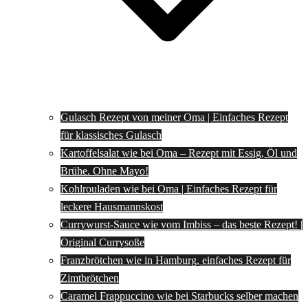
Gulasch Rezept von meiner Oma | Einfaches Rezept
für klassisches Gulasch
Kartoffelsalat wie bei Oma – Rezept mit Essig, Öl und
Brühe. Ohne Mayo!
Kohlrouladen wie bei Oma | Einfaches Rezept für
leckere Hausmannskost
Currywurst-Sauce wie vom Imbiss – das beste Rezept! |
Original Currysoße
Franzbrötchen wie in Hamburg, einfaches Rezept für
Zimtbrötchen
Caramel Frappuccino wie bei Starbucks selber machen