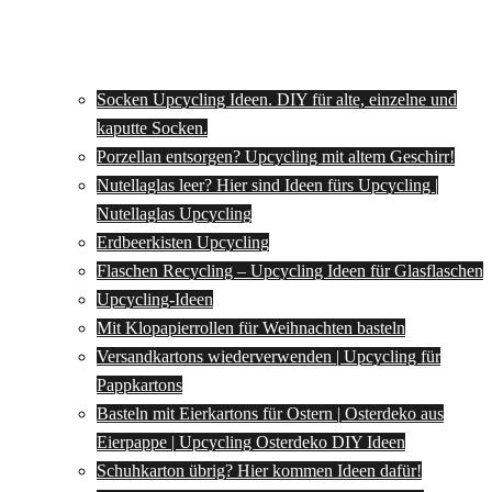
Socken Upcycling Ideen. DIY für alte, einzelne und
kaputte Socken.
Porzellan entsorgen? Upcycling mit altem Geschirr!
Nutellaglas leer? Hier sind Ideen fürs Upcycling |
Nutellaglas Upcycling
Erdbeerkisten Upcycling
Flaschen Recycling – Upcycling Ideen für Glasflaschen
Upcycling-Ideen
Mit Klopapierrollen für Weihnachten basteln
Versandkartons wiederverwenden | Upcycling für
Pappkartons
Basteln mit Eierkartons für Ostern | Osterdeko aus
Eierpappe | Upcycling Osterdeko DIY Ideen
Schuhkarton übrig? Hier kommen Ideen dafür!